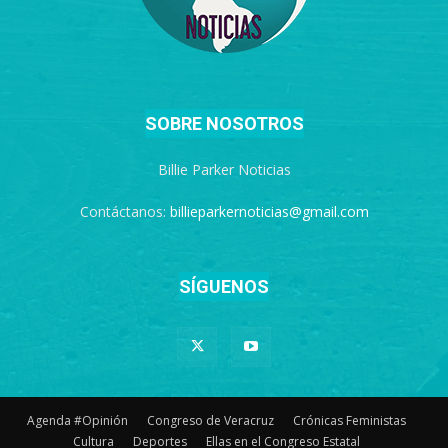
SOBRE NOSOTROS
Billie Parker Noticias
Contáctanos:
billieparkernoticias@gmail.com
SÍGUENOS
Agenda #Opinión
Congreso de Veracruz
Crónicas Feministas
Cultura
Deportes
Ellas en el Congreso Estatal