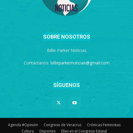
SOBRE NOSOTROS
Billie Parker Noticias
Contáctanos:
billieparkernoticias@gmail.com
SÍGUENOS
Agenda #Opinión
Congreso de Veracruz
Crónicas Feministas
Cultura
Deportes
Ellas en el Congreso Estatal