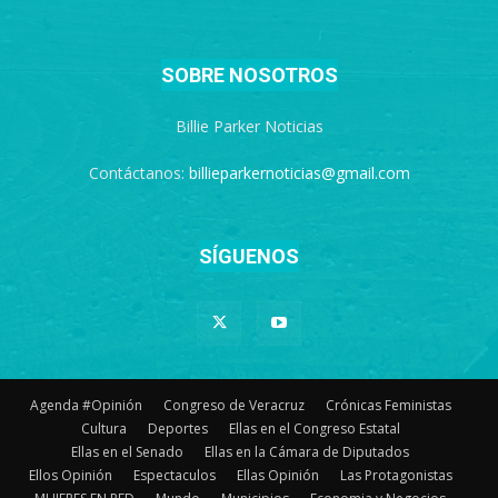
SOBRE NOSOTROS
Billie Parker Noticias
Contáctanos:
billieparkernoticias@gmail.com
SÍGUENOS
Agenda #Opinión
Congreso de Veracruz
Crónicas Feministas
Cultura
Deportes
Ellas en el Congreso Estatal
Ellas en el Senado
Ellas en la Cámara de Diputados
Ellos Opinión
Espectaculos
Ellas Opinión
Las Protagonistas