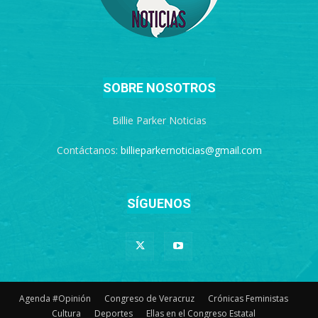
SOBRE NOSOTROS
Billie Parker Noticias
Contáctanos:
billieparkernoticias@gmail.com
SÍGUENOS
Agenda #Opinión
Congreso de Veracruz
Crónicas Feministas
Cultura
Deportes
Ellas en el Congreso Estatal