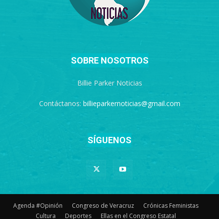
SOBRE NOSOTROS
Billie Parker Noticias
Contáctanos:
billieparkernoticias@gmail.com
SÍGUENOS
Agenda #Opinión
Congreso de Veracruz
Crónicas Feministas
Cultura
Deportes
Ellas en el Congreso Estatal