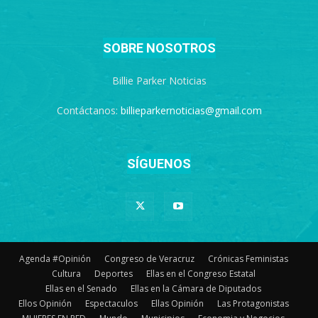
SOBRE NOSOTROS
Billie Parker Noticias
Contáctanos:
billieparkernoticias@gmail.com
SÍGUENOS
Agenda #Opinión
Congreso de Veracruz
Crónicas Feministas
Cultura
Deportes
Ellas en el Congreso Estatal
Ellas en el Senado
Ellas en la Cámara de Diputados
Ellos Opinión
Espectaculos
Ellas Opinión
Las Protagonistas