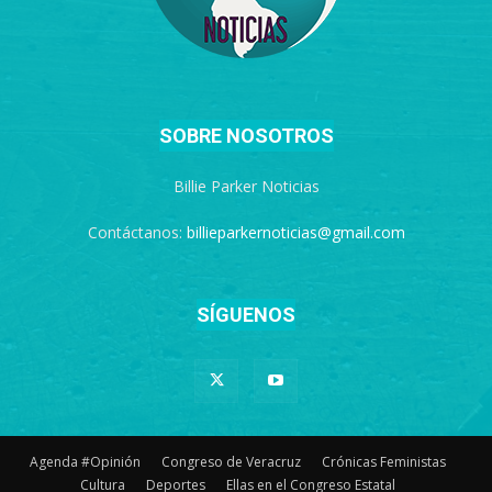
SOBRE NOSOTROS
Billie Parker Noticias
Contáctanos:
billieparkernoticias@gmail.com
SÍGUENOS
Agenda #Opinión
Congreso de Veracruz
Crónicas Feministas
Cultura
Deportes
Ellas en el Congreso Estatal