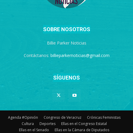
SOBRE NOSOTROS
Billie Parker Noticias
Contáctanos:
billieparkernoticias@gmail.com
SÍGUENOS
Agenda #Opinión
Congreso de Veracruz
Crónicas Feministas
Cultura
Deportes
Ellas en el Congreso Estatal
Ellas en el Senado
Ellas en la Cámara de Diputados