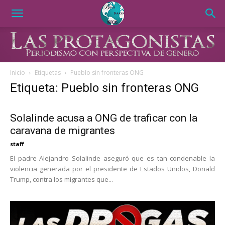
Inicio
Etiquetas
Pueblo sin fronteras ONG
Etiqueta: Pueblo sin fronteras ONG
Solalinde acusa a ONG de traficar con la
caravana de migrantes
staff
El padre Alejandro Solalinde aseguró que es tan condenable la
violencia generada por el presidente de Estados Unidos, Donald
Trump, contra los migrantes que...