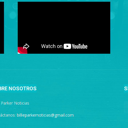
BRE NOSOTROS
S
e Parker Noticias
áctanos:
billieparkernoticias@gmail.com