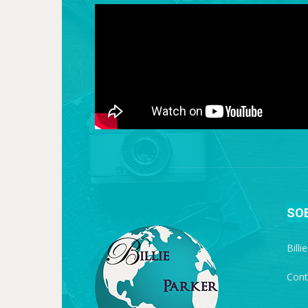
SO
Billi
Cont