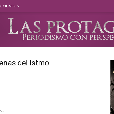
ECCIONES
genas del Istmo
I
 la
o.-