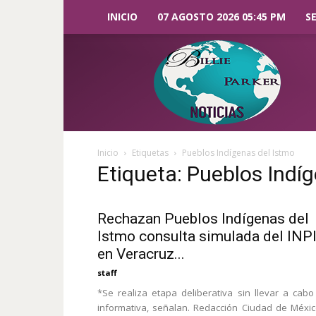
INICIO
07 AGOSTO 2026 05:45 PM
S
Billie
Parker
Noticias
Inicio
Etiquetas
Pueblos Indígenas del Istmo
Etiqueta: Pueblos Indí
Rechazan Pueblos Indígenas del
Istmo consulta simulada del INP
en Veracruz...
staff
*Se realiza etapa deliberativa sin llevar a cabo
informativa, señalan. Redacción Ciudad de Méxic