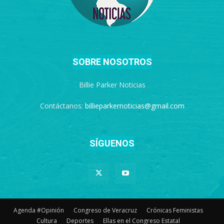
SOBRE NOSOTROS
Billie Parker Noticias
Contáctanos:
billieparkernoticias@gmail.com
SÍGUENOS
Agenda #Opinión
Congreso de Veracruz
Crónicas Feministas
Cultura
Deportes
Ellas en el Congreso Estatal