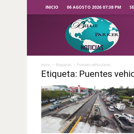
INICIO
06 AGOSTO 2026 07:38 PM
S
Billie
Parker
Noticias
Inicio
Etiquetas
Puentes vehiculares
Etiqueta: Puentes vehi