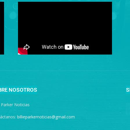
BRE NOSOTROS
S
e Parker Noticias
áctanos:
billieparkernoticias@gmail.com