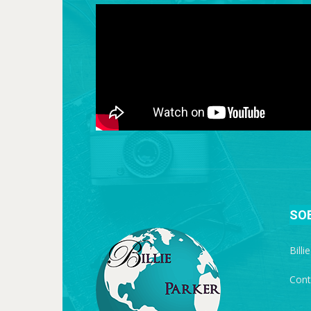
SO
Billi
Cont