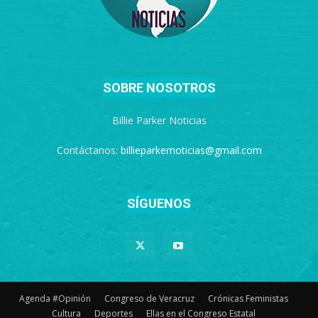
SOBRE NOSOTROS
Billie Parker Noticias
Contáctanos:
billieparkernoticias@gmail.com
SÍGUENOS
Agenda #Opinión
Congreso de Veracruz
Crónicas Feministas
Cultura
Deportes
Ellas en el Congreso Estatal