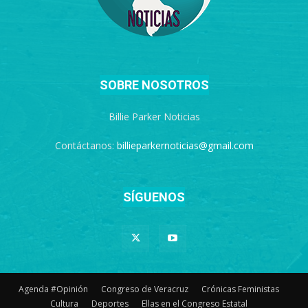
SOBRE NOSOTROS
Billie Parker Noticias
Contáctanos:
billieparkernoticias@gmail.com
SÍGUENOS
Agenda #Opinión
Congreso de Veracruz
Crónicas Feministas
Cultura
Deportes
Ellas en el Congreso Estatal