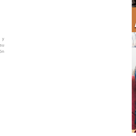
 y
 su
ión