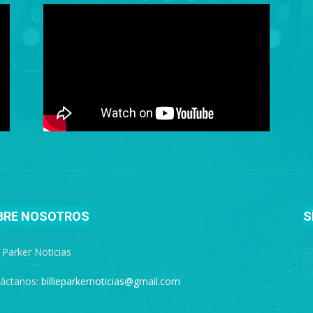
BRE NOSOTROS
S
e Parker Noticias
áctanos:
billieparkernoticias@gmail.com