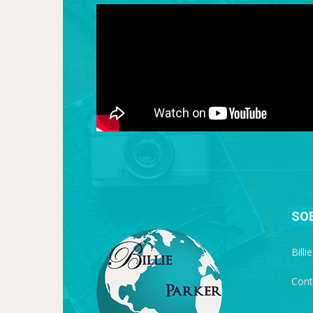
SO
Billi
Cont