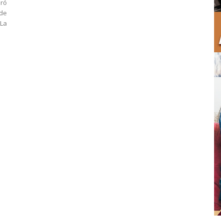
aró
 de
La