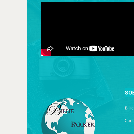
SO
Billi
Cont