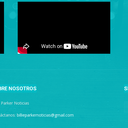
BRE NOSOTROS
S
e Parker Noticias
áctanos:
billieparkernoticias@gmail.com