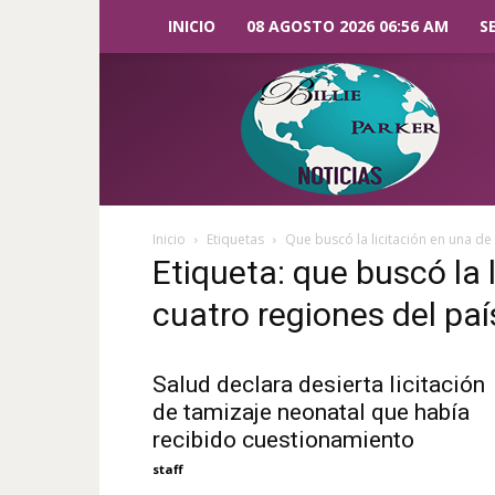
INICIO
08 AGOSTO 2026 06:56 AM
S
Billie
Parker
Noticias
Inicio
Etiquetas
Que buscó la licitación en una de
Etiqueta: que buscó la 
cuatro regiones del paí
Salud declara desierta licitación
de tamizaje neonatal que había
recibido cuestionamiento
staff