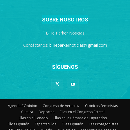
SOBRE NOSOTROS
Billie Parker Noticias
Contáctanos:
billieparkernoticias@gmail.com
SÍGUENOS
Agenda #Opinión
Congreso de Veracruz
Crónicas Feministas
Cultura
Deportes
Ellas en el Congreso Estatal
Ellas en el Senado
Ellas en la Cámara de Diputados
Ellos Opinión
Espectaculos
Ellas Opinión
Las Protagonistas