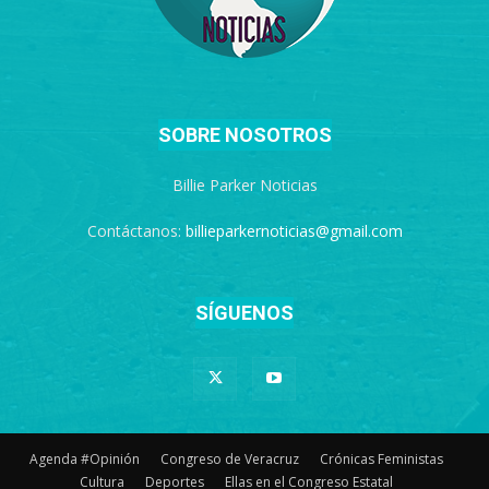
SOBRE NOSOTROS
Billie Parker Noticias
Contáctanos:
billieparkernoticias@gmail.com
SÍGUENOS
Agenda #Opinión
Congreso de Veracruz
Crónicas Feministas
Cultura
Deportes
Ellas en el Congreso Estatal