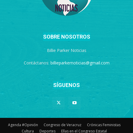
SOBRE NOSOTROS
Billie Parker Noticias
Contáctanos:
billieparkernoticias@gmail.com
SÍGUENOS
Agenda #Opinión
Congreso de Veracruz
Crónicas Feministas
Cultura
Deportes
Ellas en el Congreso Estatal