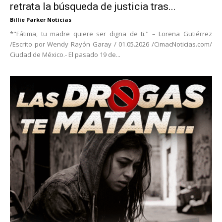
retrata la búsqueda de justicia tras...
Billie Parker Noticias
*"Fátima, tu madre quiere ser digna de ti." – Lorena Gutiérrez
/Escrito por Wendy Rayón Garay / 01.05.2026 /CimacNoticias.com/
Ciudad de México.- El pasado 19 de...