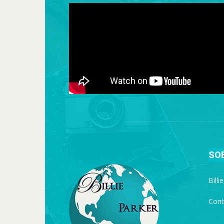
SO
Billi
Cont