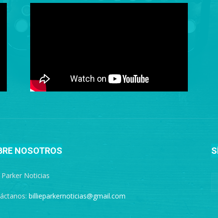
BRE NOSOTROS
S
e Parker Noticias
áctanos:
billieparkernoticias@gmail.com