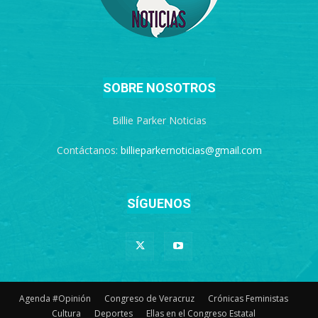
SOBRE NOSOTROS
Billie Parker Noticias
Contáctanos:
billieparkernoticias@gmail.com
SÍGUENOS
Agenda #Opinión
Congreso de Veracruz
Crónicas Feministas
Cultura
Deportes
Ellas en el Congreso Estatal