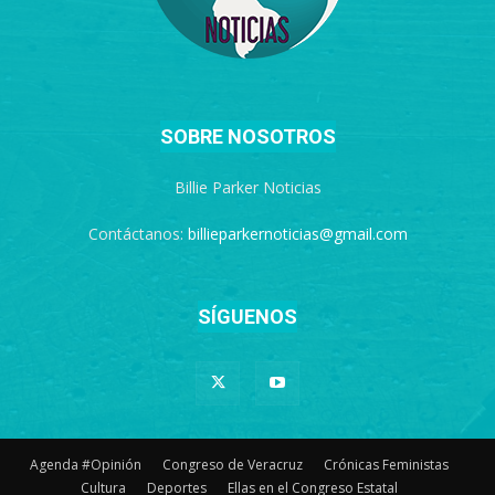
SOBRE NOSOTROS
Billie Parker Noticias
Contáctanos:
billieparkernoticias@gmail.com
SÍGUENOS
Agenda #Opinión
Congreso de Veracruz
Crónicas Feministas
Cultura
Deportes
Ellas en el Congreso Estatal