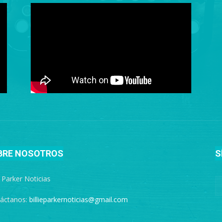
BRE NOSOTROS
S
e Parker Noticias
áctanos:
billieparkernoticias@gmail.com