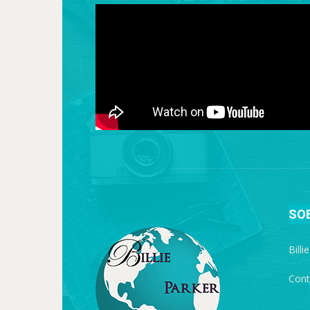
SO
Billi
Cont