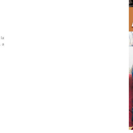
 la
. a