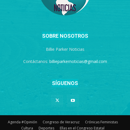
SOBRE NOSOTROS
Billie Parker Noticias
Contáctanos:
billieparkernoticias@gmail.com
SÍGUENOS
Agenda #Opinión
Congreso de Veracruz
Crónicas Feministas
Cultura
Deportes
Ellas en el Congreso Estatal