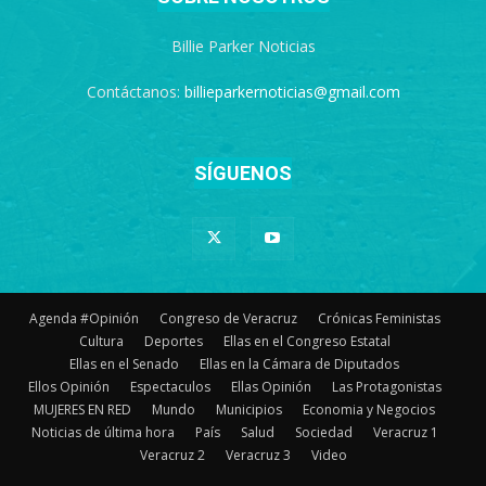
Billie Parker Noticias
Contáctanos:
billieparkernoticias@gmail.com
SÍGUENOS
Agenda #Opinión
Congreso de Veracruz
Crónicas Feministas
Cultura
Deportes
Ellas en el Congreso Estatal
Ellas en el Senado
Ellas en la Cámara de Diputados
Ellos Opinión
Espectaculos
Ellas Opinión
Las Protagonistas
MUJERES EN RED
Mundo
Municipios
Economia y Negocios
Noticias de última hora
País
Salud
Sociedad
Veracruz 1
Veracruz 2
Veracruz 3
Video