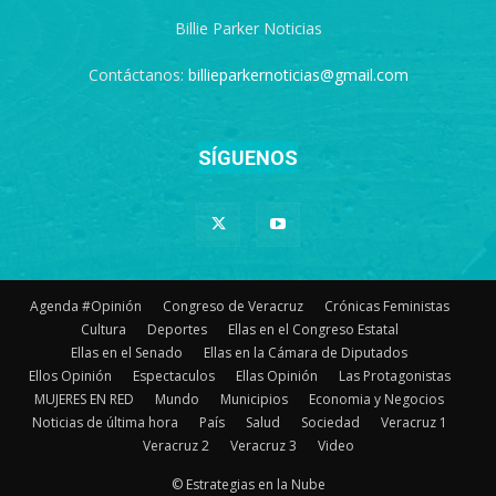
Billie Parker Noticias
Contáctanos:
billieparkernoticias@gmail.com
SÍGUENOS
Agenda #Opinión
Congreso de Veracruz
Crónicas Feministas
Cultura
Deportes
Ellas en el Congreso Estatal
Ellas en el Senado
Ellas en la Cámara de Diputados
Ellos Opinión
Espectaculos
Ellas Opinión
Las Protagonistas
MUJERES EN RED
Mundo
Municipios
Economia y Negocios
Noticias de última hora
País
Salud
Sociedad
Veracruz 1
Veracruz 2
Veracruz 3
Video
© Estrategias en la Nube