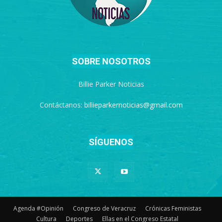
SOBRE NOSOTROS
Billie Parker Noticias
Contáctanos:
billieparkernoticias@gmail.com
SÍGUENOS
Agenda #Opinión
Congreso de Veracruz
Crónicas Feministas
Cultura
Deportes
Ellas en el Congreso Estatal