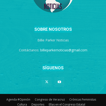
SOBRE NOSOTROS
Billie Parker Noticias
Contáctanos:
billieparkernoticias@gmail.com
SÍGUENOS
Agenda #Opinión
Congreso de Veracruz
Crónicas Feministas
Cultura
Deportes
Ellas en el Congreso Estatal