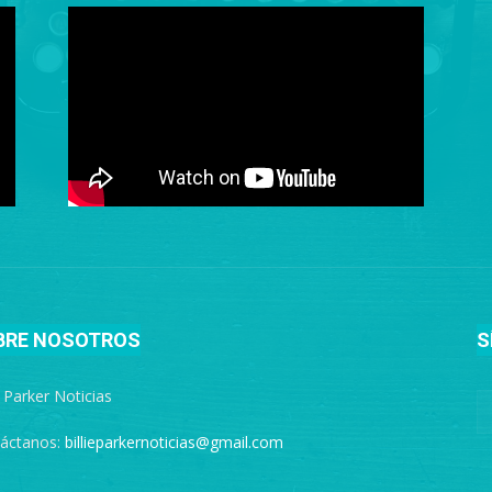
BRE NOSOTROS
S
e Parker Noticias
áctanos:
billieparkernoticias@gmail.com