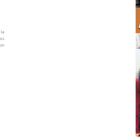
 la
os
ron