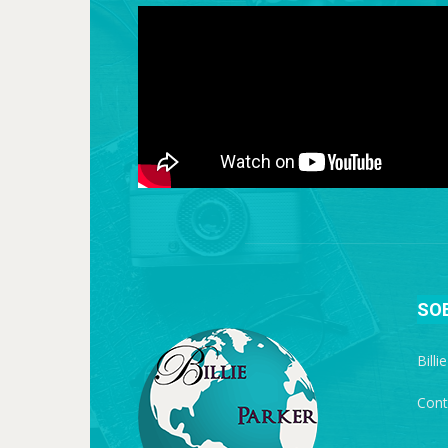
SO
Billi
Cont