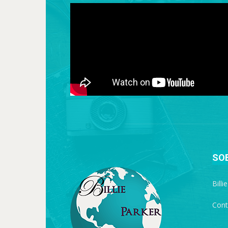
SO
Billi
Cont