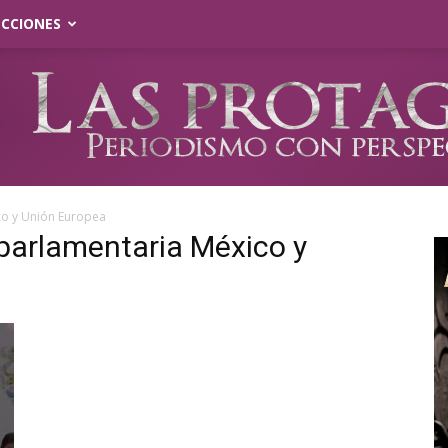
ECCIONES
co y Unión Europea
rparlamentaria México y