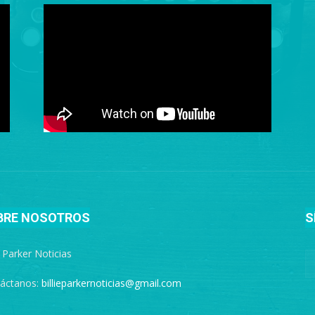
BRE NOSOTROS
S
e Parker Noticias
áctanos:
billieparkernoticias@gmail.com