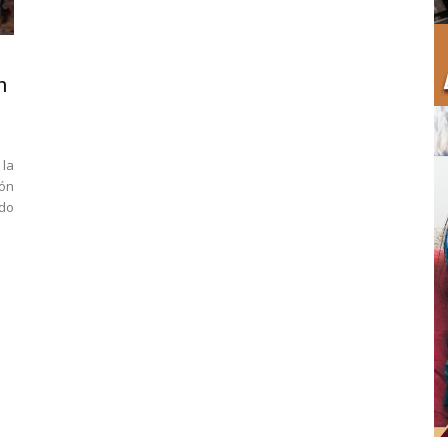
n
 la
ón
do