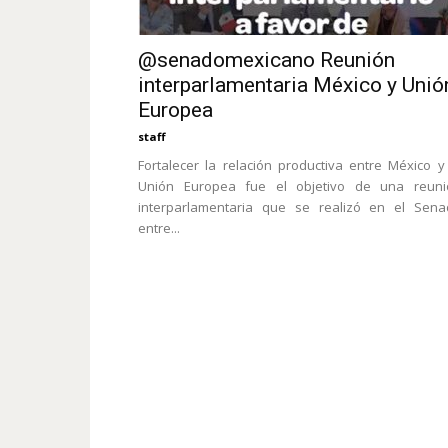
@senadomexicano Reunión
interparlamentaria México y Unió
Europea
staff
Fortalecer la relación productiva entre México y
Unión Europea fue el objetivo de una reuni
interparlamentaria que se realizó en el Sena
entre...