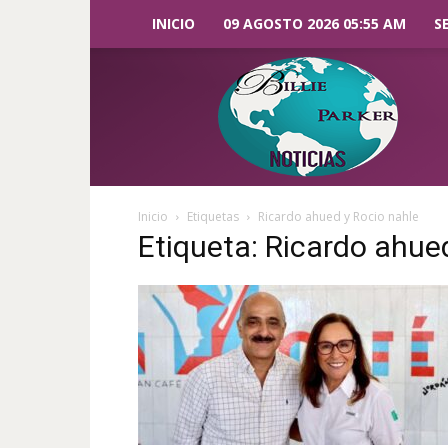
INICIO
09 AGOSTO 2026 05:55 AM
S
Billie
Parker
Noticias
Inicio
Etiquetas
Ricardo ahued y Rocio nahle
Etiqueta: Ricardo ahue