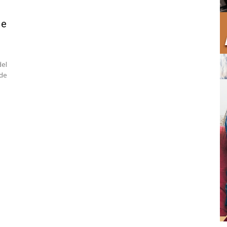
de
del
 de