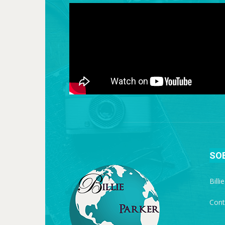
SO
Billi
Cont