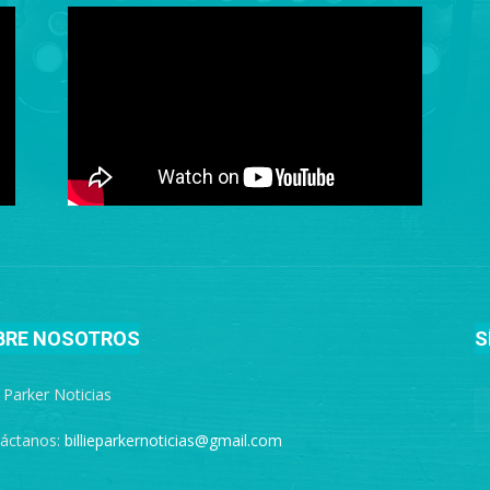
BRE NOSOTROS
S
e Parker Noticias
áctanos:
billieparkernoticias@gmail.com