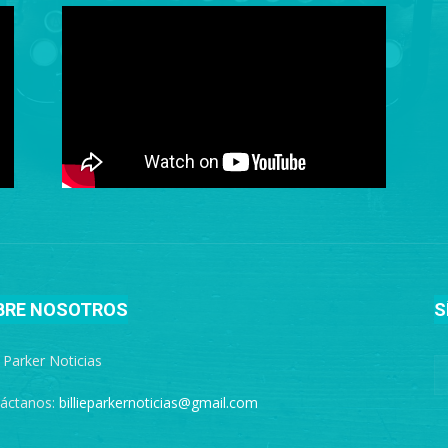
BRE NOSOTROS
S
e Parker Noticias
áctanos:
billieparkernoticias@gmail.com