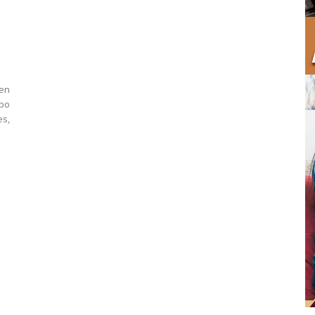
gen
obo
s,