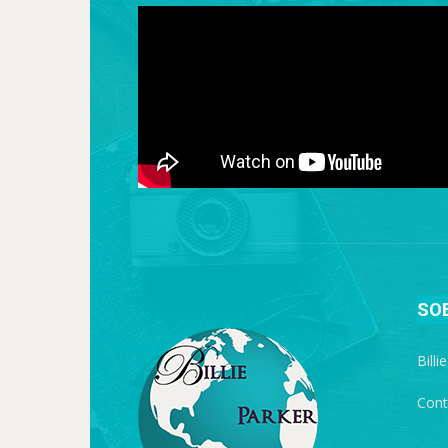
SO
Billi
Cont