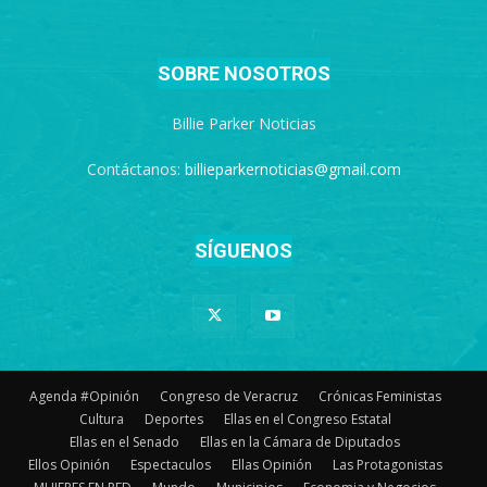
SOBRE NOSOTROS
Billie Parker Noticias
Contáctanos:
billieparkernoticias@gmail.com
SÍGUENOS
Agenda #Opinión
Congreso de Veracruz
Crónicas Feministas
Cultura
Deportes
Ellas en el Congreso Estatal
Ellas en el Senado
Ellas en la Cámara de Diputados
Ellos Opinión
Espectaculos
Ellas Opinión
Las Protagonistas