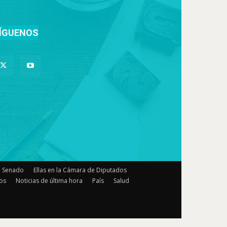
ÍGUENOS
el Senado
Ellas en la Cámara de Diputados
os
Noticias de última hora
País
Salud