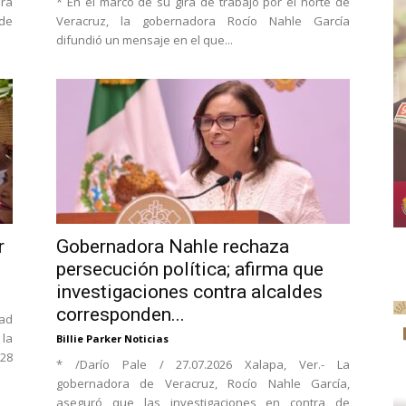
ora
* En el marco de su gira de trabajo por el norte de
 de
Veracruz, la gobernadora Rocío Nahle García
difundió un mensaje en el que...
r
Gobernadora Nahle rechaza
persecución política; afirma que
investigaciones contra alcaldes
corresponden...
dad
 la
Billie Parker Noticias
 28
* /Darío Pale / 27.07.2026 Xalapa, Ver.- La
gobernadora de Veracruz, Rocío Nahle García,
aseguró que las investigaciones en contra de