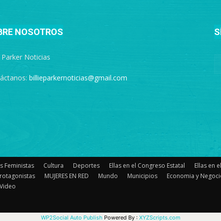
BRE NOSOTROS
S
e Parker Noticias
áctanos:
billieparkernoticias@gmail.com
s Feministas
Cultura
Deportes
Ellas en el Congreso Estatal
Ellas en 
rotagonistas
MUJERES EN RED
Mundo
Municipios
Economia y Negoci
Video
WP2Social Auto Publish
Powered By :
XYZScripts.com