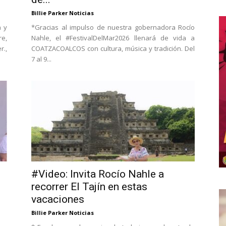
Billie Parker Noticias
a y
*Gracias al impulso de nuestra gobernadora Rocío
re,
Nahle, el #FestivalDelMar2026 llenará de vida a
r.,
COATZACOALCOS con cultura, música y tradición. Del
7 al 9...
#Video: Invita Rocío Nahle a
recorrer El Tajín en estas
vacaciones
Billie Parker Noticias