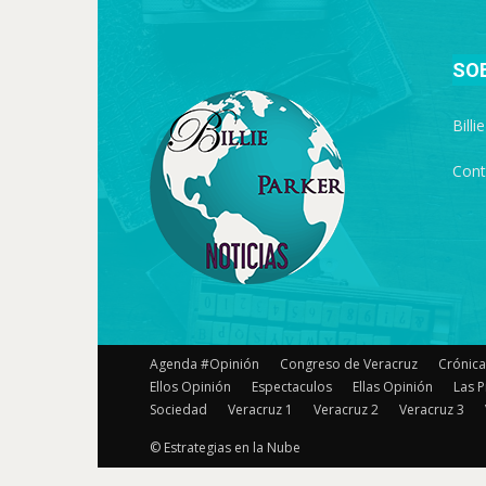
SO
Billi
Cont
Agenda #Opinión
Congreso de Veracruz
Crónica
Ellos Opinión
Espectaculos
Ellas Opinión
Las P
Sociedad
Veracruz 1
Veracruz 2
Veracruz 3
© Estrategias en la Nube