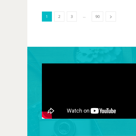
...
1
2
3
90