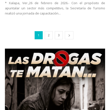
* Xalapa, Ver.,26 de febrero de 2026.- Con el propósito de
apuntalar un sector más competitivo, la Secretaría de Turismo
realizó una jornada de capacitación...
1
2
3