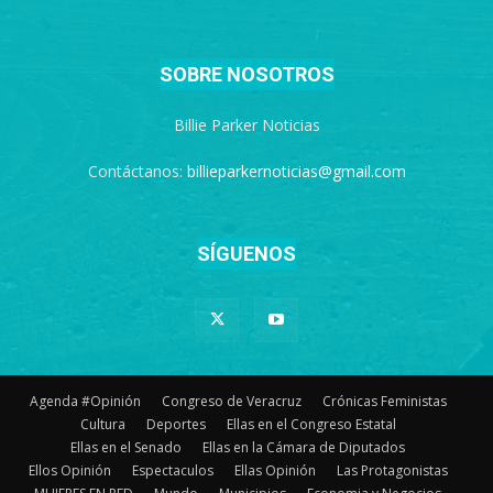
SOBRE NOSOTROS
Billie Parker Noticias
Contáctanos:
billieparkernoticias@gmail.com
SÍGUENOS
Agenda #Opinión
Congreso de Veracruz
Crónicas Feministas
Cultura
Deportes
Ellas en el Congreso Estatal
Ellas en el Senado
Ellas en la Cámara de Diputados
Ellos Opinión
Espectaculos
Ellas Opinión
Las Protagonistas