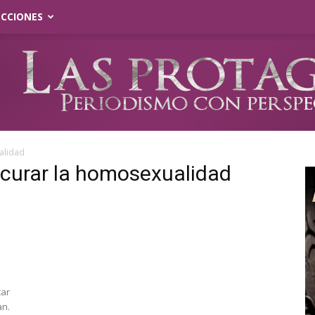
ECCIONES
alidad
a curar la homosexualidad
car
an.