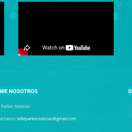
BRE NOSOTROS
S
e Parker Noticias
áctanos:
billieparkernoticias@gmail.com