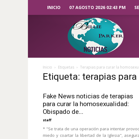
INICIO
07 AGOSTO 2026 02:43 PM
S
Billie
Parker
Noticias
Inicio
Etiquetas
Terapias para curar la homosexu
Etiqueta: terapias par
Fake News noticias de terapias
para curar la homosexualidad:
Obispado de...
staff
* "Se trata de una operación para intentar provo
miedo y coartar la libertad de la Iglesia", asegur