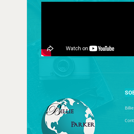
SO
Billi
Cont