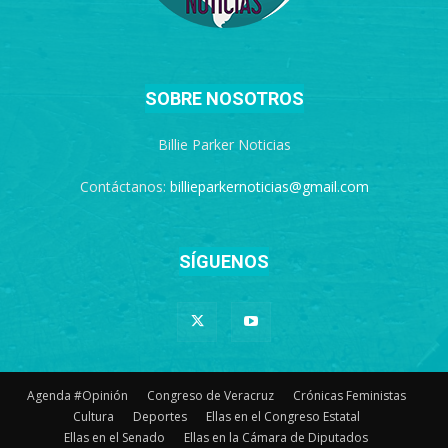
SOBRE NOSOTROS
Billie Parker Noticias
Contáctanos:
billieparkernoticias@gmail.com
SÍGUENOS
Agenda #Opinión
Congreso de Veracruz
Crónicas Feministas
Cultura
Deportes
Ellas en el Congreso Estatal
Ellas en el Senado
Ellas en la Cámara de Diputados