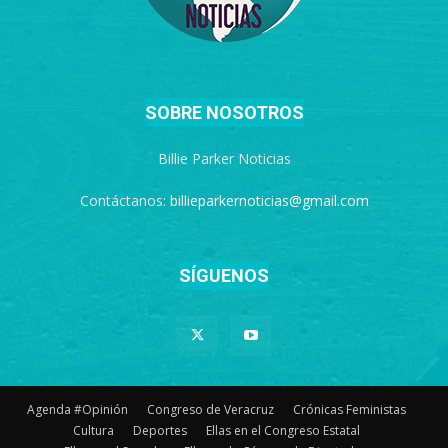
SOBRE NOSOTROS
Billie Parker Noticias
Contáctanos:
billieparkernoticias@gmail.com
SÍGUENOS
Agenda #Opinión
Congreso de Veracruz
Crónicas Feministas
Cultura
Deportes
Ellas en el Congreso Estatal