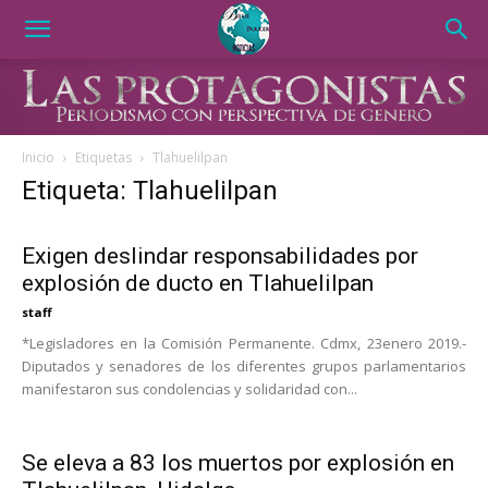
Inicio
Etiquetas
Tlahuelilpan
Etiqueta: Tlahuelilpan
Exigen deslindar responsabilidades por
explosión de ducto en Tlahuelilpan
staff
*Legisladores en la Comisión Permanente. Cdmx, 23enero 2019.-
Diputados y senadores de los diferentes grupos parlamentarios
manifestaron sus condolencias y solidaridad con...
Se eleva a 83 los muertos por explosión en