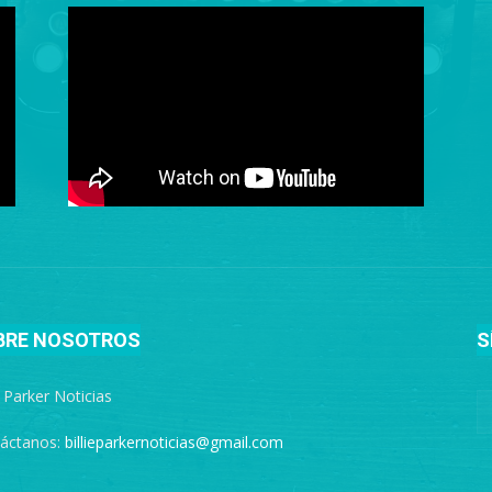
BRE NOSOTROS
S
e Parker Noticias
áctanos:
billieparkernoticias@gmail.com