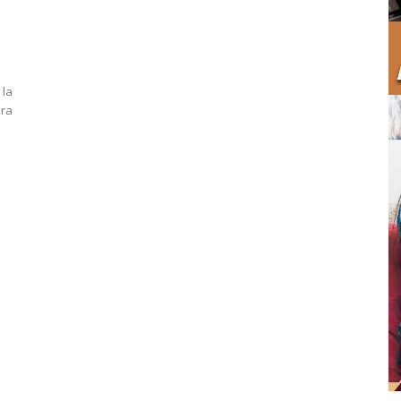
 la
era