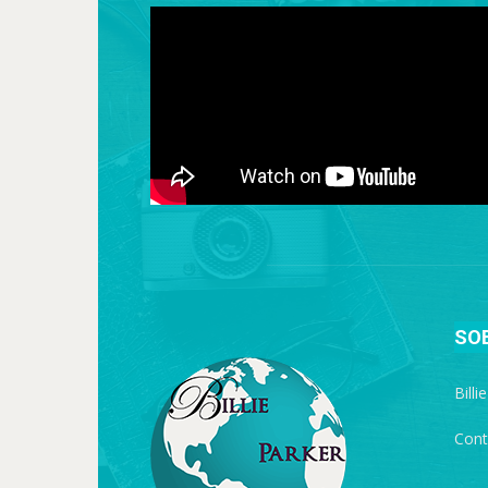
SO
Billi
Cont