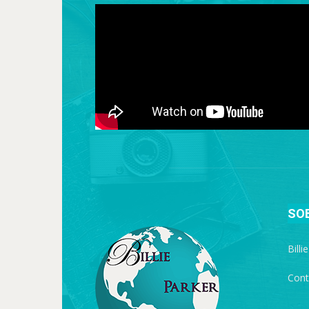
SO
Billi
Cont