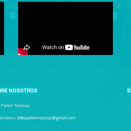
BRE NOSOTROS
S
e Parker Noticias
áctanos:
billieparkernoticias@gmail.com