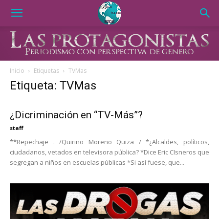
Inicio
Etiquetas
TVMas
Etiqueta: TVMas
¿Dicriminación en “TV-Más”?
staff
**Repechaje . /Quirino Moreno Quiza / *¿Alcaldes, políticos,
ciudadanos, vetados en televisora pública? *Dice Eric CIsneros que
segregan a niños en escuelas públicas *Si así fuese, que...