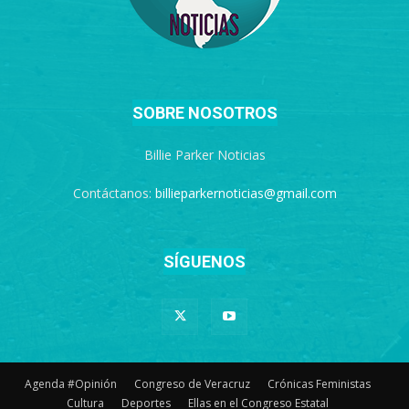
SOBRE NOSOTROS
Billie Parker Noticias
Contáctanos:
billieparkernoticias@gmail.com
SÍGUENOS
Agenda #Opinión
Congreso de Veracruz
Crónicas Feministas
Cultura
Deportes
Ellas en el Congreso Estatal