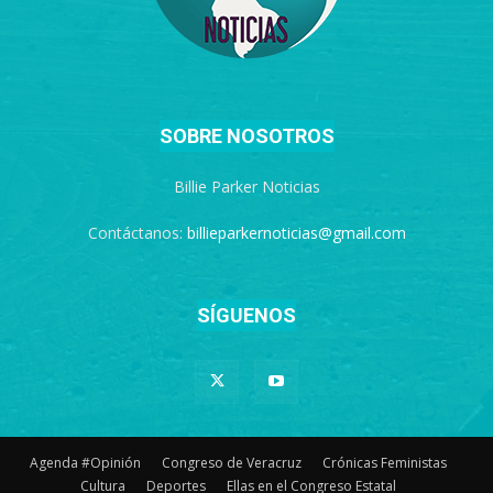
SOBRE NOSOTROS
Billie Parker Noticias
Contáctanos:
billieparkernoticias@gmail.com
SÍGUENOS
Agenda #Opinión
Congreso de Veracruz
Crónicas Feministas
Cultura
Deportes
Ellas en el Congreso Estatal