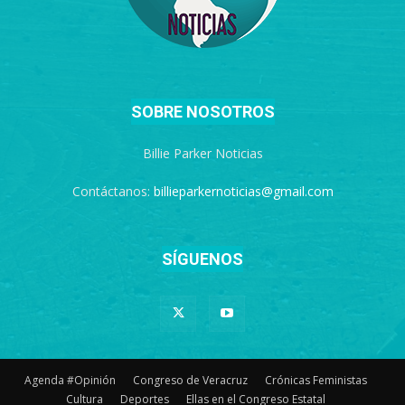
SOBRE NOSOTROS
Billie Parker Noticias
Contáctanos:
billieparkernoticias@gmail.com
SÍGUENOS
Agenda #Opinión
Congreso de Veracruz
Crónicas Feministas
Cultura
Deportes
Ellas en el Congreso Estatal