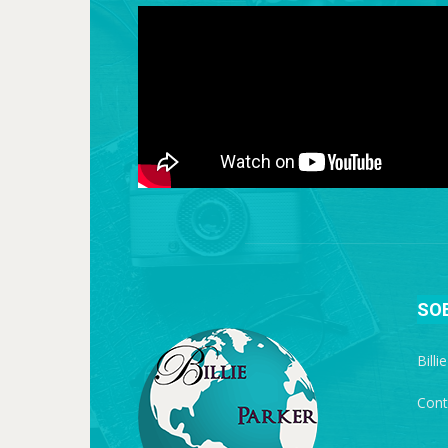
SO
Billi
Cont