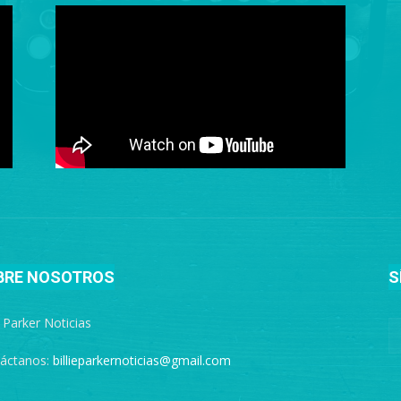
BRE NOSOTROS
S
e Parker Noticias
áctanos:
billieparkernoticias@gmail.com