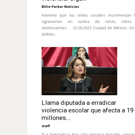
Billie Parker Noticias
Advierte que las redes sociales incrementan 
agresiones en contra de niñas, niños
adolescentes. 25.09.2023 Ciudad de México.- En
ámbito...
Llama diputada a erradicar
violencia escolar que afecta a 19
millones...
staff
*La legisladora Ana Lilia Herrera Anzaldo prese