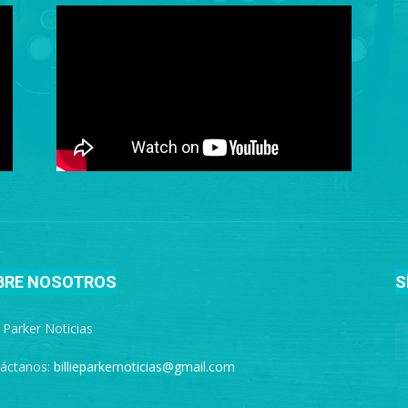
BRE NOSOTROS
S
e Parker Noticias
áctanos:
billieparkernoticias@gmail.com