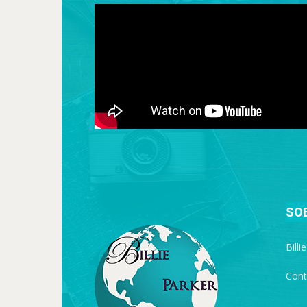
SO
Billi
Cont