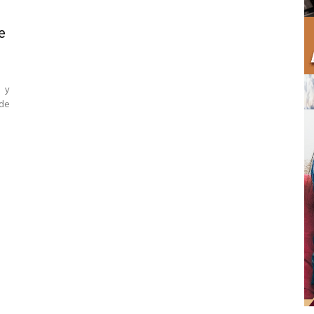
e
r y
 de