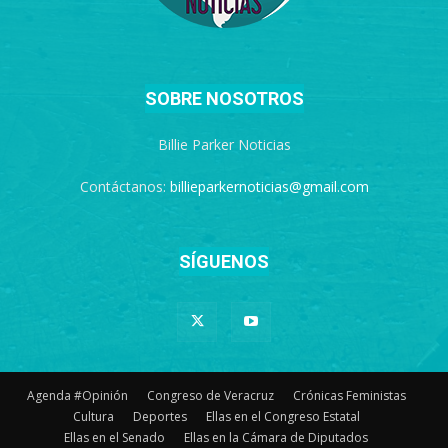
SOBRE NOSOTROS
Billie Parker Noticias
Contáctanos:
billieparkernoticias@gmail.com
SÍGUENOS
Agenda #Opinión
Congreso de Veracruz
Crónicas Feministas
Cultura
Deportes
Ellas en el Congreso Estatal
Ellas en el Senado
Ellas en la Cámara de Diputados