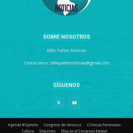
SOBRE NOSOTROS
Billie Parker Noticias
Contáctanos:
billieparkernoticias@gmail.com
SÍGUENOS
Agenda #Opinión
Congreso de Veracruz
Crónicas Feministas
Cultura
Deportes
Ellas en el Congreso Estatal