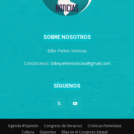
SOBRE NOSOTROS
Billie Parker Noticias
Contáctanos:
billieparkernoticias@gmail.com
SÍGUENOS
Agenda #Opinión
Congreso de Veracruz
Crónicas Feministas
Cultura
Deportes
Ellas en el Congreso Estatal